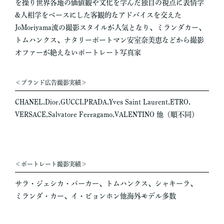
を操り世界各地の価値観や文化を学んだ独自の視点に表情学
&人相学をベースにした客観的なアドバイスを交えた
JoMoriyama流の撮影スタイルが人気となり、ミランダカー、
トムハンクス、ナタリーポートマン安室奈美恵などから撮影
オファーが絶えないポートレート写真家
＜ブランド広告撮影実績＞
CHANEL,Dior,GUCCI,PRADA,Yves Saint Laurent,ETRO,
VERSACE,Salvatore Ferragamo,VALENTINO 他（順不同）
＜ポートレート撮影実績＞
サラ・ジェシカ・パーカー、トムハンクス、シャキーラ、
ミランダ・カー、イ・ビョンホン他海外モデル多数