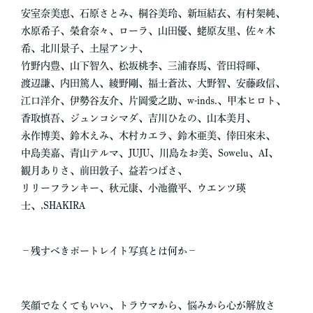
安室奈美恵、石原さとみ、桐谷美玲、新垣結衣、有村架純、
水原希子、榮倉奈々、ローラ、山田優、蛯原友里、佐々木
希、北川景子、土屋アンナ、
竹野内豊、山下智久、松坂桃李、三浦春馬、菅田将暉、
渡辺謙、内田篤人、綾野剛、福士蒼汰、大野智、安藤政信、
江口洋介、伊勢谷友介、片岡愛之助、w-inds.、甲本ヒロト、
香取慎吾、ジュンコシマダ、吉川ひなの、山本美月、
永作博美、鈴木えみ、木村カエラ、鈴木亜美、倖田來未、
中島美嘉、青山テルマ、JUJU、川島なお美、Sowelu、AI、
観月ありさ、前田敦子、益若つばさ、
リリーフランキー、秋元康、小池徹平、ウエンツ瑛
士、,SHAKIRA
－残すべきポートレイト写真とは何か－
笑顔でなくてもいい、トラウマから、悩みから心が解放さ