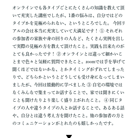
オンラインでも各タイプごとにたくさんの知識を教えて頂
いて充実した講座でしたが、1番の悩みは、自分ではどの
タイプかを見極められない、というところでした。 今回リ
アルの会は本当に充実していて大満足です！ ① それぞれ
の参加者の家族や身の回りの人など、たくさん実例を出し
て実際の見極め方を教えて頂けたこと。実践も出来たのが
とても良かったです！ ② オンラインとは違って細かいこ
とまで色々と気軽に質問できたこと。zoomでは手を挙げて
聞くほどではないかな、とかタイミングがずれてしまった
りで、どちらかというとどうしても受け身になってしまい
ましたが、今回は能動的に学べました ③ 自宅の環境では
なくみんなで集まってお話することで、家では聞きにくい
ことも聞けたりより楽しく盛り上がれたこと。 ④ 同じタ
イプの人や違うタイプの人とお話することで、あるある話
や、自分とは違う考え方を聞けたこと。他の参加者の方と
のコミュニケーションがとれたのも嬉しかったです。