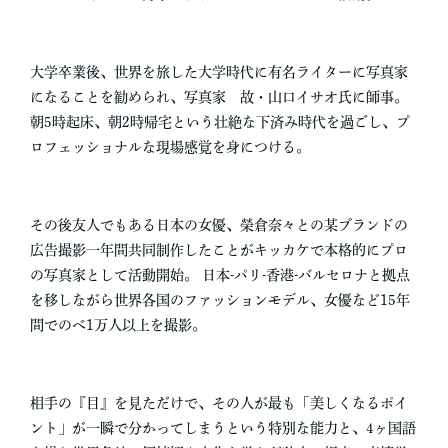
​​大学卒業後、世界を旅した大学時代に有名ライターに写真家
になることを勧められ、写真家 故・山口イサオ氏に師事。
朝5時起床、朝2時帰宅という壮絶な下済み時代を過ごし、プ
ロフェッショナルな現場感覚を身につける。
その後友人でもある日本の女優、榮倉奈々との某ブランドの
広告撮影一年間共同制作したことがキッカケで本格的にプロ
の写真家として活動開始​。 日本-パリ-香港-バルセロナと拠点
を移しながら世界各国のファッションモデル、女優など15年
間でのべ1万人以上を撮影。
相手の『目』を見ただけで、その人が最も「美しくなるポイ
ント」が一瞬で分かってしまうという特別な能力と​、4ヶ国語